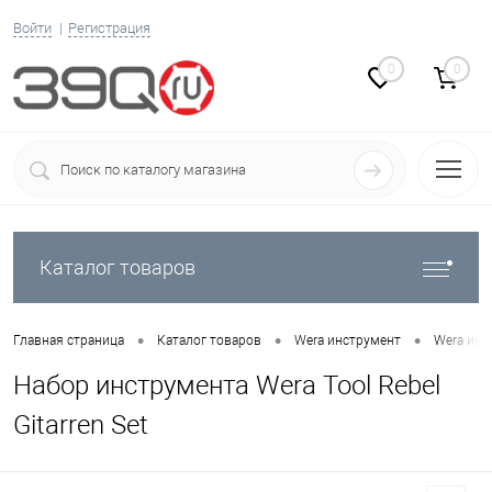
Войти
Регистрация
0
0
Каталог товаров
•
•
•
Главная страница
Каталог товаров
Wera инструмент
Wera инс
Набор инструмента Wera Tool Rebel
Gitarren Set