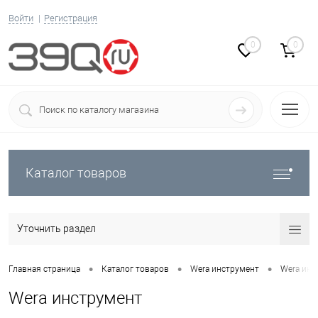
Войти
Регистрация
0
0
Каталог товаров
Уточнить раздел
•
•
•
Главная страница
Каталог товаров
Wera инструмент
Wera инс
Wera инструмент