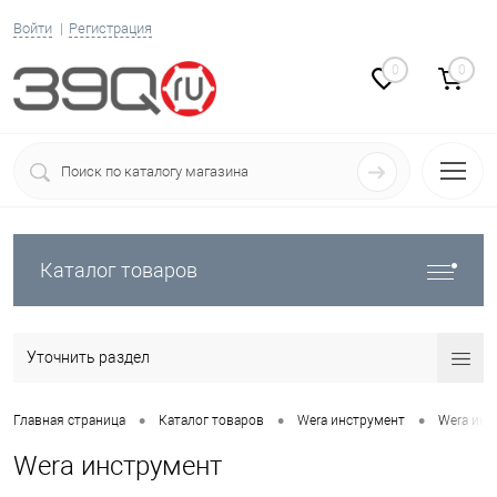
Войти
Регистрация
0
0
Каталог товаров
Уточнить раздел
•
•
•
Главная страница
Каталог товаров
Wera инструмент
Wera инс
Wera инструмент