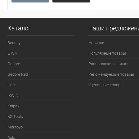
Каталог
Наши предложен
Bessey
Новинки
ERSA
Популярные товары
Gedore
Распродажи и скидки
Gedore Red
Рекомендуемые товары
Hazet
Уцененные товары
IRWIN
Knipex
KS Tools
Mitutoyo
Sola