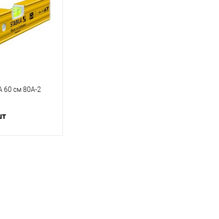
 60 cм 80А-2
шт
корзину
ик
Сравнение
Под заказ