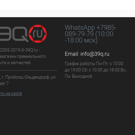
WhatsApp +7985-
089-79-79 (10:00
-18:00 мск)
 2005-2019 © 39Q.ru -
Email:
info@39q.ru
-магазин премиального
нта и запчастей
График работы Пн-Пт: с 10:00
до 19:00 Сб: с 10:00 до 18:00 Вс,
Пн: Выходной
 г. Пройсиш Ольдендорф, ул.
вег 7
ть на карте