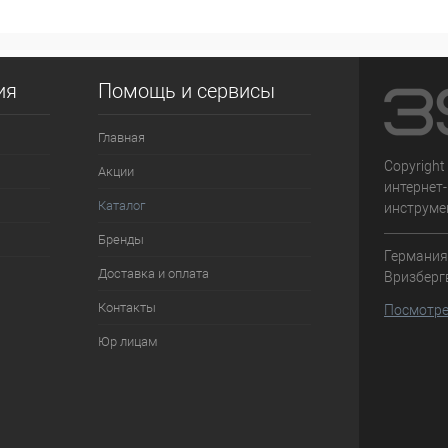
ия
Помощь и сервисы
Главная
Copyright
Акции
интернет
Каталог
инструме
Бренды
Германия,
Доставка и оплата
Вризберг
Контакты
Посмотре
Юр лицам