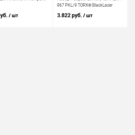
967 PKL/9 TORX® BlackLaser
руб.
3.822 руб.
/ шт
/ шт
В корзину
В корзину
ь в 1 клик
Сравнение
Купить в 1 клик
Сравнение
ранное
Под заказ
В избранное
Под заказ