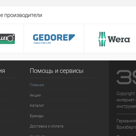
корзину
е производители
ик
Сравнение
Под заказ
ия
Помощь и сервисы
Главная
Copyright
Акции
интернет
Каталог
инструме
Бренды
Германия,
Доставка и оплата
Вризберг