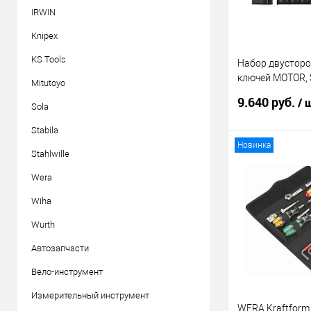
IRWIN
Knipex
KS Tools
Набор двустор
ключей MOTOR, 
Mitutoyo
10/10
9.640 руб.
/ 
Sola
Stabila
Новинка
Stahlwille
В 
Wera
Купить в 1 кл
Wiha
В избранное
Wurth
Автозапчасти
Вело-инструмент
Измерительный инструмент
WERA Kraftform