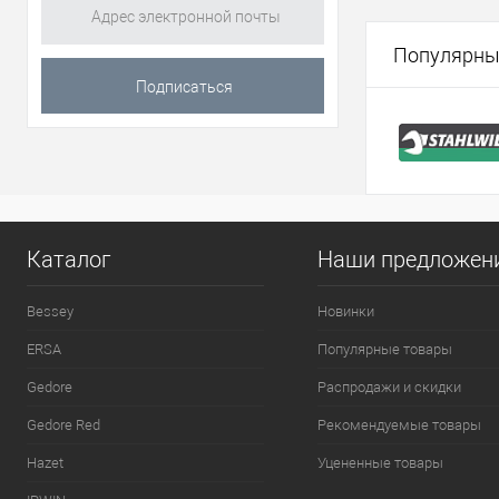
В 
Популярны
Купить в 1 кл
В избранное
Каталог
Наши предложен
Bessey
Новинки
ERSA
Популярные товары
Gedore
Распродажи и скидки
Gedore Red
Рекомендуемые товары
Hazet
Уцененные товары