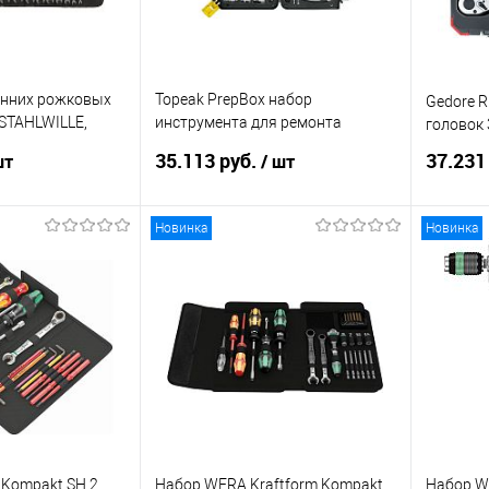
онних рожковых
Topeak PrepBox набор
Gedore R
STAHLWILLE,
инструмента для ремонта
головок 
велосипеда
35.113 руб.
37.231
шт
/ шт
Новинка
Новинка
корзину
В корзину
ик
Сравнение
Купить в 1 клик
Сравнение
Купит
Под заказ
В избранное
Под заказ
В изб
 Kompakt SH 2
Набор WERA Kraftform Kompakt
Набор W