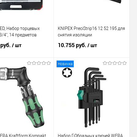
ED, Набор торцевых
KNIPEX PreciStrip16 12 52 195 для
3/4", 14 предметов
снятия изоляции
 руб.
10.755 руб.
/ шт
/ шт
Новинка
В корзину
В корзину
ь в 1 клик
Сравнение
Купить в 1 клик
Сравнение
ранное
Под заказ
В избранное
Под заказ
ERA Kraftform Kompakt
Набор Г-Образных ключей WERA