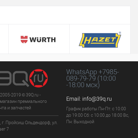
WhatsApp +7985-
089-79-79 (10:00
-18:00 мск)
 2005-2019 © 39Q.ru -
Email:
info@39q.ru
-магазин премиального
нта и запчастей
График работы Пн-Пт: с 10:00
до 19:00 Сб: с 10:00 до 18:00 Вс,
Пн: Выходной
 г. Пройсиш Ольдендорф, ул.
вег 7