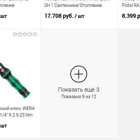
опление
SH 1 Сантехника/Отопление
Pistol RA
17.708 руб.
8.399 
 шт
/ шт
корзину
В корзину
ик
Сравнение
Купить в 1 клик
Сравнение
Купит
Под заказ
В избранное
Под заказ
В изб
Показать ещё
3
Показано 9 из 12
ский ключ, WERA
 1/4" X 2.5-25 Nm
 шт