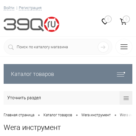
Войти
Регистрация
0
0
Каталог товаров
Уточнить раздел
•
•
•
Главная страница
Каталог товаров
Wera инструмент
Wera инс
Wera инструмент