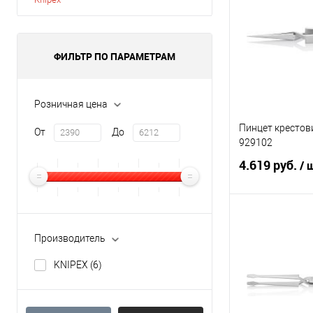
ФИЛЬТР ПО ПАРАМЕТРАМ
Розничная цена
Пинцет кресто
От
До
929102
4.619 руб.
/ 
В 
Производитель
Купить в 1 кл
KNIPEX
(6)
В избранное