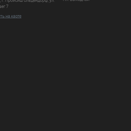
 г. Пройсиш Ольдендорф, ул.
вег 7
ть на карте