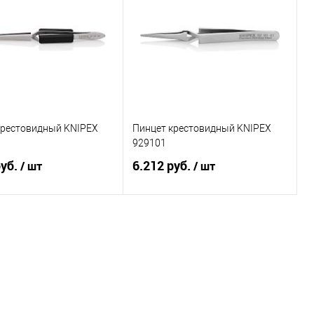
крестовидный KNIPEX
Пинцет крестовидный KNIPEX
929101
руб.
6.212 руб.
/ шт
/ шт
В корзину
В корзину
ь в 1 клик
Сравнение
Купить в 1 клик
Сравнение
ранное
Под заказ
В избранное
Под заказ