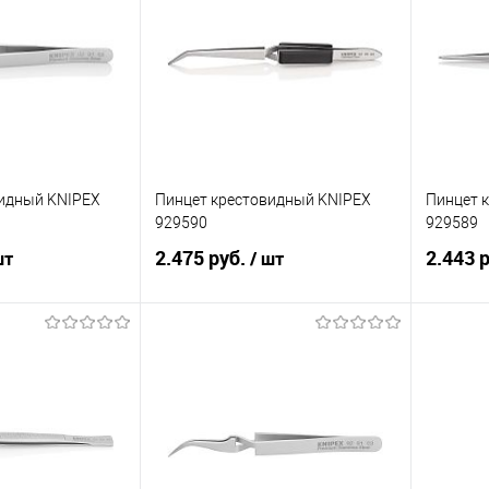
видный KNIPEX
Пинцет крестовидный KNIPEX
Пинцет 
929590
929589
2.475 руб.
2.443 
шт
/ шт
корзину
В корзину
ик
Сравнение
Купить в 1 клик
Сравнение
Купит
Под заказ
В избранное
Под заказ
В изб