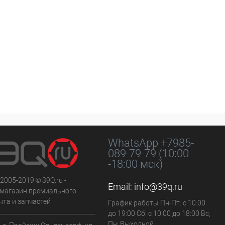
WhatsApp +7985-
089-79-79 (10:00
-18:00 мск)
 2005-2019 © 39Q.ru -
Email:
info@39q.ru
-магазин премиального
нта и запчастей
График работы Пн-Пт: с 10:00
до 19:00 Сб: с 10:00 до 18:00 Вс,
Пн: Выходной