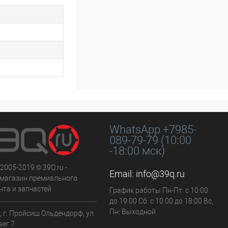
WhatsApp +7985-
089-79-79 (10:00
-18:00 мск)
 2005-2019 © 39Q.ru -
Email:
info@39q.ru
-магазин премиального
нта и запчастей
График работы Пн-Пт: с 10:00
до 19:00 Сб: с 10:00 до 18:00 Вс,
Пн: Выходной
 г. Пройсиш Ольдендорф, ул.
вег 7