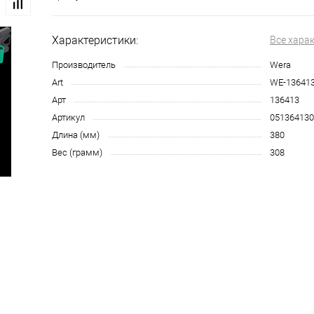
Характеристики:
Все хара
Производитель
Wera
Art
WE-13641
Арт
136413
Артикул
051364130
Длина (мм)
380
Вес (грамм)
308