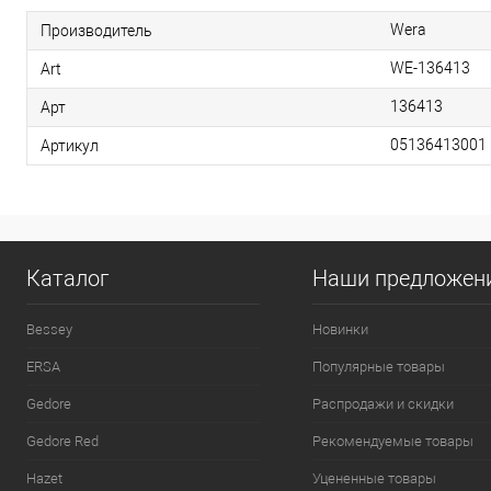
Wera
Производитель
WE-136413
Art
136413
Арт
05136413001
Артикул
Каталог
Наши предложен
Bessey
Новинки
ERSA
Популярные товары
Gedore
Распродажи и скидки
Gedore Red
Рекомендуемые товары
Hazet
Уцененные товары