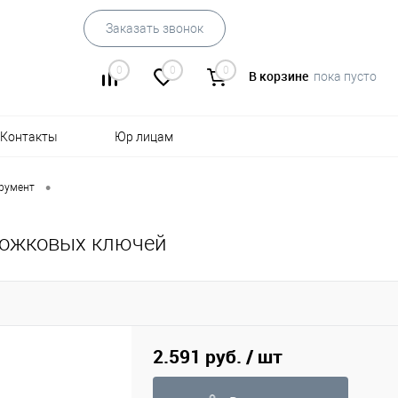
Заказать звонок
0
0
0
В корзине
пока пусто
Контакты
Юр лицам
•
трумент
рожковых ключей
2.591 руб.
/ шт