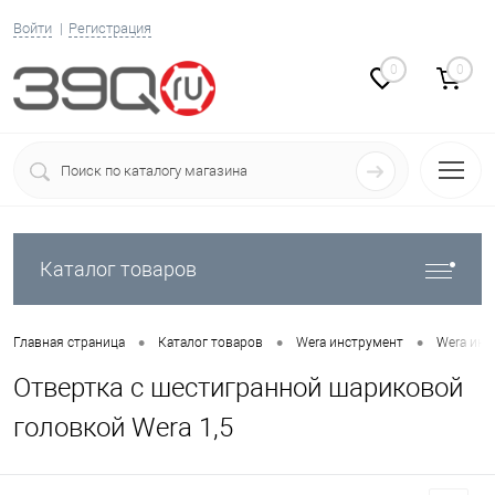
Войти
Регистрация
0
0
Каталог товаров
•
•
•
Главная страница
Каталог товаров
Wera инструмент
Wera инс
Отвертка с шестигранной шариковой
головкой Wera 1,5