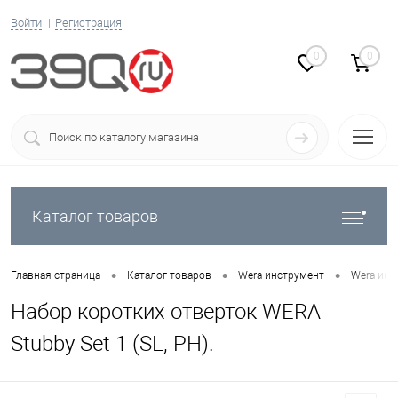
Войти
Регистрация
0
0
Каталог товаров
•
•
•
Главная страница
Каталог товаров
Wera инструмент
Wera инс
Набор коротких отверток WERA
Stubby Set 1 (SL, PH).