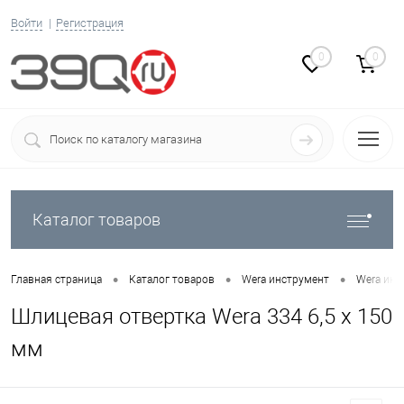
Войти
Регистрация
0
0
Каталог товаров
•
•
•
Главная страница
Каталог товаров
Wera инструмент
Wera инс
Шлицевая отвертка Wera 334 6,5 x 150
мм