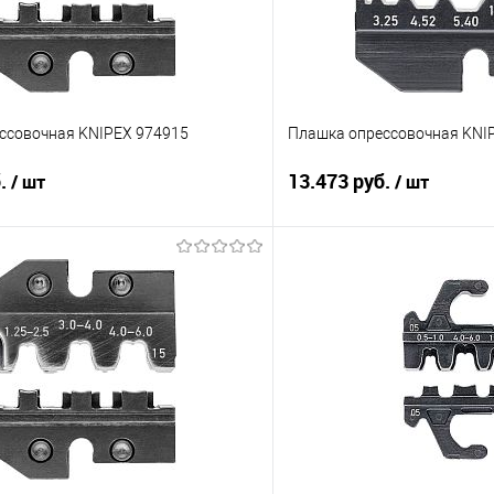
ссовочная KNIPEX 974915
Плашка опрессовочная KNI
б.
13.473 руб.
/ шт
/ шт
В корзину
В корз
 клик
Сравнение
Купить в 1 клик
е
Под заказ
В избранное