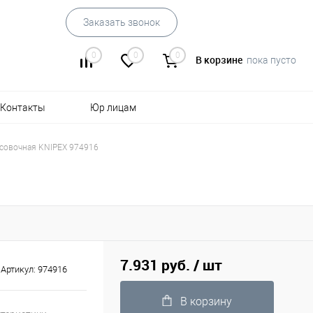
Заказать звонок
0
0
0
В корзине
пока пусто
Контакты
Юр лицам
совочная KNIPEX 974916
7.931 руб.
/ шт
Артикул:
974916
В корзину