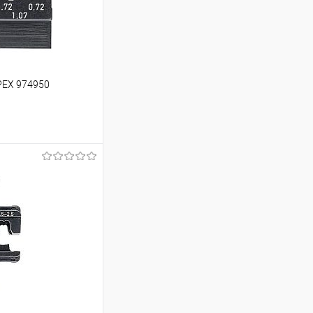
PEX 974950
ину
Сравнение
Под заказ