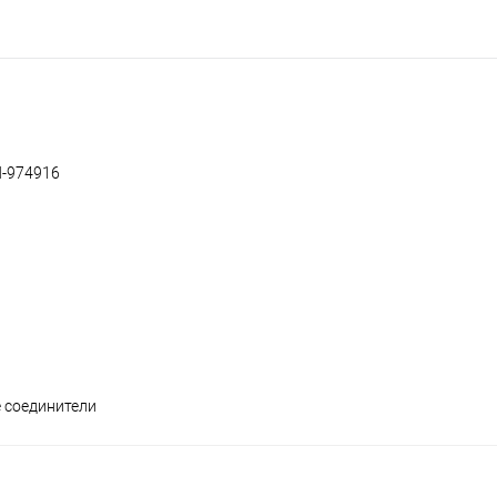
N-974916
 соединители