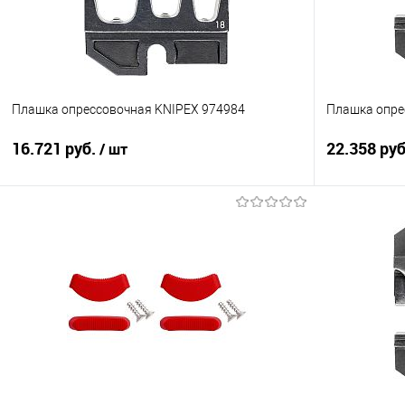
Плашка опрессовочная KNIPEX 974984
Плашка опре
16.721 руб.
22.358 ру
/ шт
В корзину
Купить в 1 клик
Сравнение
Купить в 1
В избранное
Под заказ
В избранно