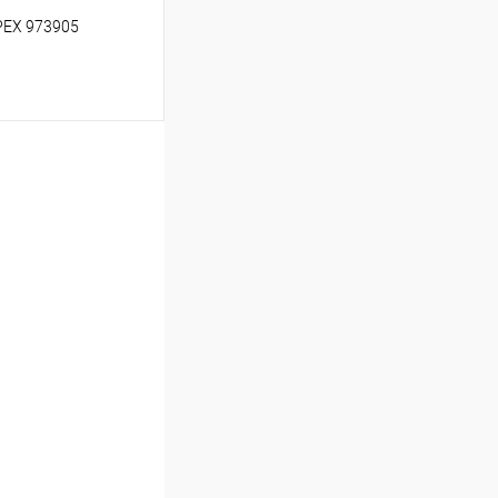
PEX 973905
ину
Сравнение
Под заказ