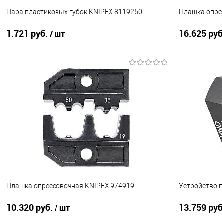
Пара пластиковых губок KNIPEX 8119250
Плашка опре
1.721 руб.
16.625 ру
/ шт
В корзину
Купить в 1 клик
Сравнение
Купить в 1
В избранное
Под заказ
В избранно
Плашка опрессовочная KNIPEX 974919
Устройство 
10.320 руб.
13.759 ру
/ шт