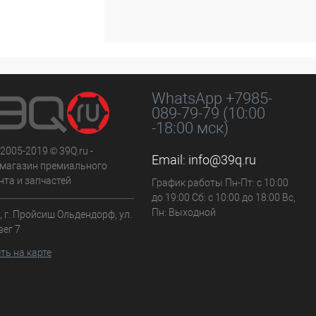
WhatsApp +7985-
089-79-79 (10:00
-18:00 мск)
 2005-2019 © 39Q.ru -
Email:
info@39q.ru
-магазин премиального
нта и запчастей
График работы Пн-Пт: с 10:00
до 19:00 Сб: с 10:00 до 18:00 Вс,
Пн: Выходной
 г. Пройсиш Ольдендорф, ул.
вег 7
ть на карте