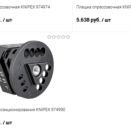
ссовочная KNIPEX 974974
Плашка опрессовочная KNI
б.
5.638 руб.
/ шт
/ шт
В корзину
В корз
 клик
Сравнение
Купить в 1 клик
е
Под заказ
В избранное
позиционирования KNIPEX 974990
б.
/ шт