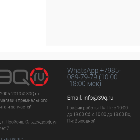
WhatsApp +7985-
089-79-79 (10:00
-18:00 мск)
 2005-2019 © 39Q.ru -
Email:
info@39q.ru
-магазин премиального
нта и запчастей
График работы Пн-Пт: с 10:00
до 19:00 Сб: с 10:00 до 18:00 Вс,
Пн: Выходной
 г. Пройсиш Ольдендорф, ул.
вег 7
ть на карте