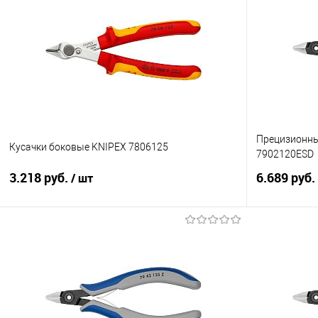
Прецизионны
Кусачки боковые KNIPEX 7806125
7902120ESD
3.218 руб.
6.689 руб.
/ шт
В корзину
Купить в 1 клик
Сравнение
Купить в 1
В избранное
Под заказ
В избранно