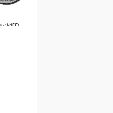
овые KNIPEX
ину
Сравнение
Под заказ