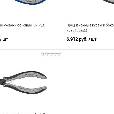
е кусачки боковые KNIPEX
Прецизионные кусачки бок
7932125ESD
6.912 руб.
/ шт
/ шт
В корзину
В корз
 клик
Сравнение
Купить в 1 клик
е
Под заказ
В избранное