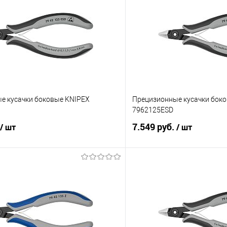
е кусачки боковые KNIPEX
Прецизионные кусачки бок
7962125ESD
7.549 руб.
/ шт
/ шт
В корзину
В корз
 клик
Сравнение
Купить в 1 клик
е
Под заказ
В избранное