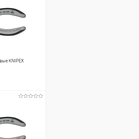
овые KNIPEX
ину
Сравнение
Под заказ