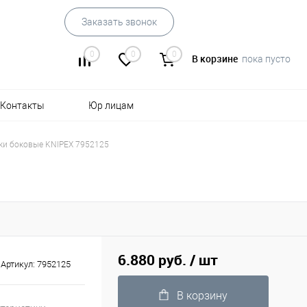
Заказать звонок
0
0
0
В корзине
пока пусто
Контакты
Юр лицам
ки боковые KNIPEX 7952125
6.880 руб.
/ шт
Артикул:
7952125
В корзину