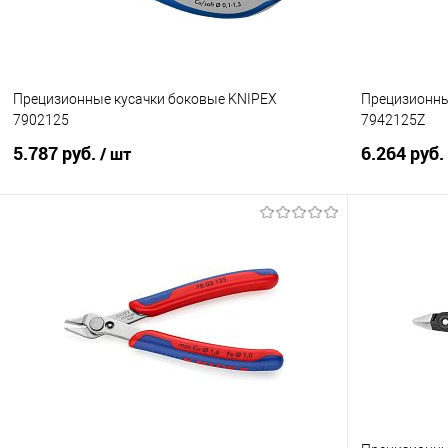
Прецизионные кусачки боковые KNIPEX
Прецизионны
7902125
7942125Z
5.787 руб.
6.264 руб.
/ шт
В корзину
Купить в 1 клик
Сравнение
Купить в 1
В избранное
Под заказ
В избранно