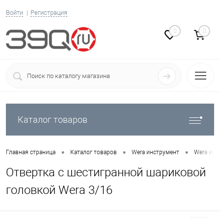
Войти
Регистрация
0
0
Каталог товаров
•
•
•
Главная страница
Каталог товаров
Wera инструмент
Wera инс
Отвертка с шестигранной шариковой
головкой Wera 3/16