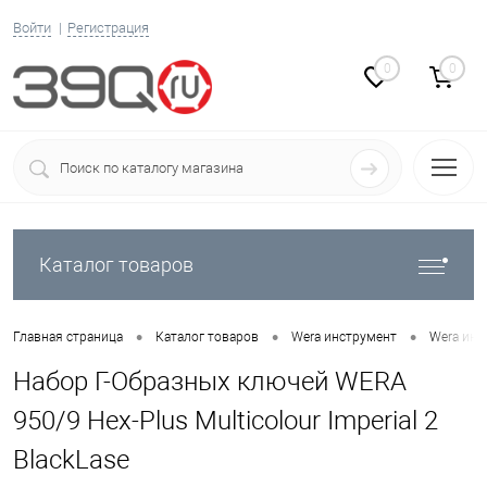
Войти
Регистрация
0
0
Каталог товаров
•
•
•
Главная страница
Каталог товаров
Wera инструмент
Wera инс
Набор Г-Образных ключей WERA
950/9 Hex-Plus Multicolour Imperial 2
BlackLase