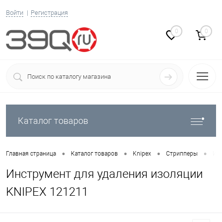
Войти
Регистрация
0
0
Каталог товаров
•
•
•
•
Главная страница
Каталог товаров
Knipex
Стрипперы
Ин
Инструмент для удаления изоляции
KNIPEX 121211