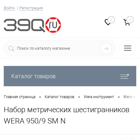
Войти
Регистрация
0
0
Каталог товаров
•
•
•
Главная страница
Каталог товаров
Wera инструмент
Wera инс
Набор метрических шестигранников
WERA 950/9 SM N