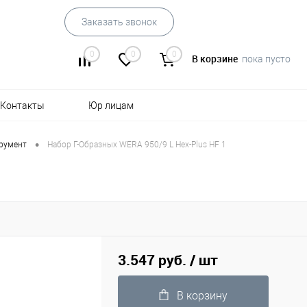
Заказать звонок
0
0
0
В корзине
пока пусто
Контакты
Юр лицам
•
трумент
Набор Г-Образных WERA 950/9 L Hex-Plus HF 1
3.547 руб.
/ шт
В корзину