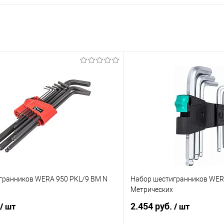
гранников WERA 950 PKL/9 BM N
Набор шестигранников WERA
Метрических
2.454 руб.
/ шт
/ шт