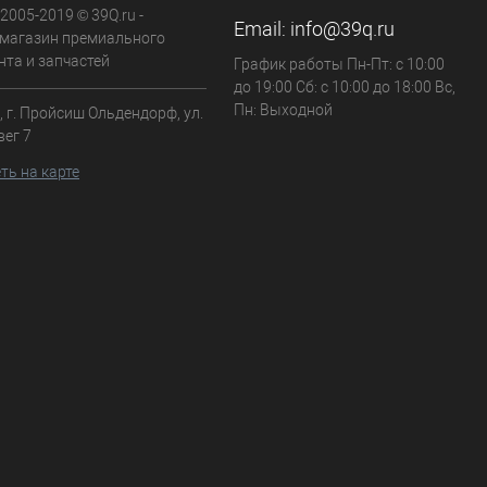
 2005-2019 © 39Q.ru -
Email:
info@39q.ru
-магазин премиального
нта и запчастей
График работы Пн-Пт: с 10:00
до 19:00 Сб: с 10:00 до 18:00 Вс,
Пн: Выходной
 г. Пройсиш Ольдендорф, ул.
вег 7
ть на карте