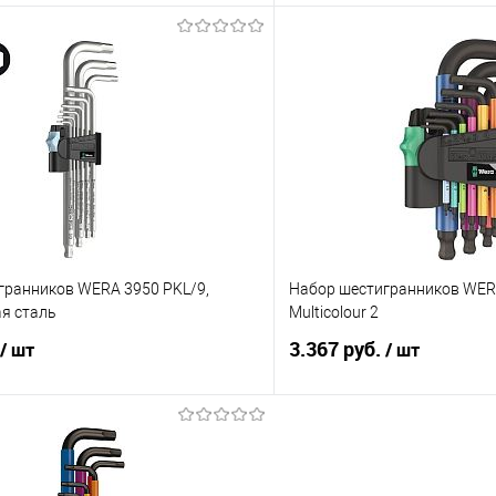
В корзину
В корз
 клик
Сравнение
Купить в 1 клик
е
Под заказ
В избранное
гранников WERA 3950 PKL/9,
Набор шестигранников WERA
я сталь
Multicolour 2
3.367 руб.
/ шт
/ шт
В корзину
В корз