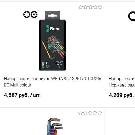
В корзину
Купить в 1 клик
Сравнение
Купить в 1
В избранное
Под заказ
В избранно
Набор шестигранников WERA 967 SPKL/9 TORX®
Набор шести
BO Multicolour
Нержавеюща
4.587 руб.
4.269 руб.
/ шт
В корзину