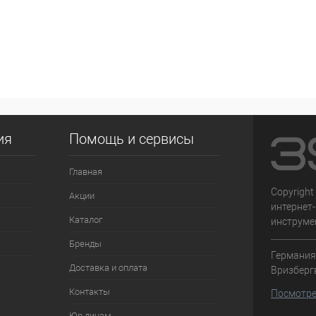
ия
Помощь и сервисы
Главная
Copyright
Акции
интернет
Каталог
инструме
Бренды
Германия,
Доставка и оплата
Вризберг
Контакты
Посмотре
Юр лицам