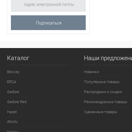
Каталог
Наши предложен
Bessey
Новинки
ERSA
Популярные товары
Gedore
Распродажи и скидки
Gedore Red
Рекомендуемые товары
Hazet
Уцененные товары
IRWIN
Knipex