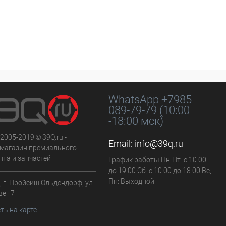
WhatsApp +7985-
089-79-79 (10:00
-18:00 мск)
 2005-2019 © 39Q.ru -
Email:
info@39q.ru
-магазин премиального
нта и запчастей
График работы Пн-Пт: с 10:00
до 19:00 Сб: с 10:00 до 18:00 Вс,
Пн: Выходной
 г. Пройсиш Ольдендорф, ул.
вег 7
ть на карте